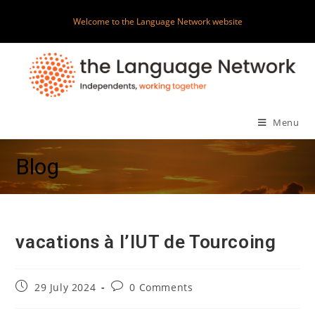
Skip
Welcome to the Language Network website
to
content
Menu
Blog
vacations à l’IUT de Tourcoing
Post
Post
29 July 2024
0 Comments
published:
comments: