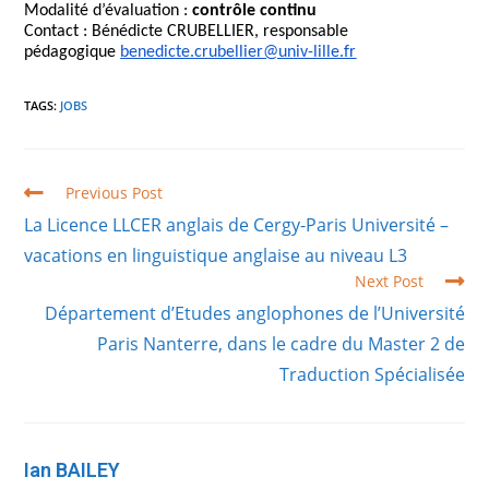
Modalité d’évaluation :
contrôle continu
Contact : Bénédicte CRUBELLIER, responsable
pédagogique
benedicte.
crubellier@univ-lille.fr
TAGS
:
JOBS
Read
Previous Post
more
La Licence LLCER anglais de Cergy-Paris Université –
articles
vacations en linguistique anglaise au niveau L3
Next Post
Département d’Etudes anglophones de l’Université
Paris Nanterre, dans le cadre du Master 2 de
Traduction Spécialisée
Ian BAILEY