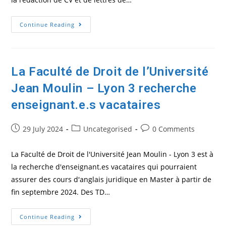
L’Université
Continue Reading
De
Technologie
De
Compiègne
(UTC)
Recrute
La Faculté de Droit de l’Université
Un(e)
Vacataire
Jean Moulin – Lyon 3 recherche
En
Anglais
Professionnel
enseignant.e.s vacataires
Post
Post
Post
29 July 2024
Uncategorised
0 Comments
published:
category:
comments:
La Faculté de Droit de l'Université Jean Moulin - Lyon 3 est à
la recherche d'enseignant.es vacataires qui pourraient
assurer des cours d'anglais juridique en Master à partir de
fin septembre 2024. Des TD…
La
Continue Reading
Faculté