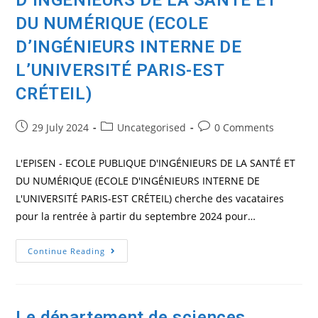
D’INGÉNIEURS DE LA SANTÉ ET
DU NUMÉRIQUE (ECOLE
D’INGÉNIEURS INTERNE DE
L’UNIVERSITÉ PARIS-EST
CRÉTEIL)
Post
Post
Post
29 July 2024
Uncategorised
0 Comments
published:
category:
comments:
L'EPISEN - ECOLE PUBLIQUE D'INGÉNIEURS DE LA SANTÉ ET
DU NUMÉRIQUE (ECOLE D'INGÉNIEURS INTERNE DE
L'UNIVERSITÉ PARIS-EST CRÉTEIL) cherche des vacataires
pour la rentrée à partir du septembre 2024 pour…
L’EPISEN
Continue Reading
–
ECOLE
PUBLIQUE
D’INGÉNIEURS
DE
LA
Le département de sciences