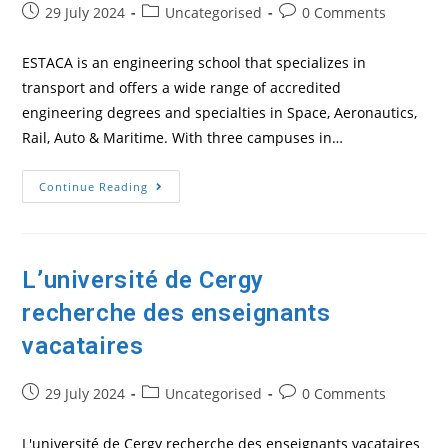
Post
Post
Post
29 July 2024
Uncategorised
0 Comments
published:
category:
comments:
ESTACA is an engineering school that specializes in
transport and offers a wide range of accredited
engineering degrees and specialties in Space, Aeronautics,
Rail, Auto & Maritime. With three campuses in…
ESTACA
Continue Reading
Seeking
Talented
Vacataire
English
Teachers
L’université de Cergy
recherche des enseignants
vacataires
Post
Post
Post
29 July 2024
Uncategorised
0 Comments
published:
category:
comments:
L'université de Cergy recherche des enseignants vacataires