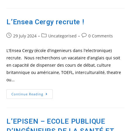
De
Droit
De
L’Université
Jean
L’Ensea Cergy recrute !
Moulin
–
Lyon
Post
Post
3
Post
29 July 2024
Uncategorised
0 Comments
Recherche
published:
category:
comments:
Enseignant.e.s
Vacataires
L'Ensea Cergy (école d'ingenieurs dans l'electronique)
recrute. Nous recherchons un vacataire d'anglais qui soit
en capacité de dispenser des cours de débat, culture
britannique ou américaine, TOEFL, interculturalité, theatre
ou…
L’Ensea
Continue Reading
Cergy
Recrute
!
L’EPISEN – ECOLE PUBLIQUE