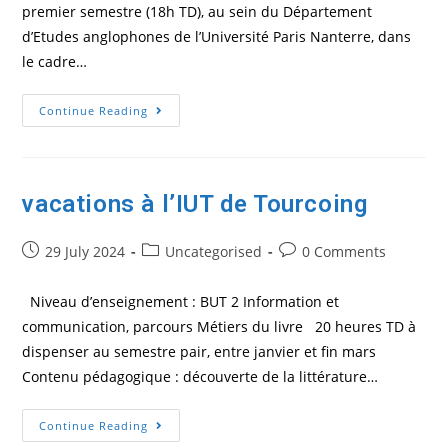
premier semestre (18h TD), au sein du Département
d’Etudes anglophones de l’Université Paris Nanterre, dans
le cadre…
Département
Continue Reading
D’Etudes
Anglophones
De
L’Université
Paris
Nanterre,
vacations à l’IUT de Tourcoing
Dans
Le
Cadre
Post
Post
Du
Post
29 July 2024
Uncategorised
0 Comments
Master
published:
category:
comments:
2
De
Niveau d’enseignement : BUT 2 Information et
Traduction
Spécialisée
communication, parcours Métiers du livre 20 heures TD à
dispenser au semestre pair, entre janvier et fin mars
Contenu pédagogique : découverte de la littérature…
Vacations
Continue Reading
À