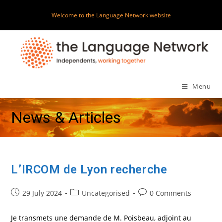
Skip
Welcome to the Language Network website
to
content
Menu
News & Articles
L’IRCOM de Lyon recherche
Post
Post
Post
29 July 2024
Uncategorised
0 Comments
published:
category:
comments:
Je transmets une demande de M. Poisbeau, adjoint au