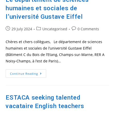
SANTÉ
ET
humaines et sociales de
DU
NUMÉRIQUE
(ECOLE
l’université Gustave Eiffel
D’INGÉNIEURS
INTERNE
DE
Post
Post
Post
29 July 2024
Uncategorised
0 Comments
L’UNIVERSITÉ
PARIS-
published:
category:
comments:
EST
CRÉTEIL)
Chères et chers collègues, Le département de sciences
humaines et sociales de l’université Gustave Eiffel
(Bâtiment C du Bois de l’Etang, Champs-sur-Marne, RER A
Noisy-Champs, à l’est de Paris)…
Le
Continue Reading
Département
De
Sciences
Humaines
Et
Sociales
ESTACA seeking talented
De
L’université
vacataire English teachers
Gustave
Eiffel